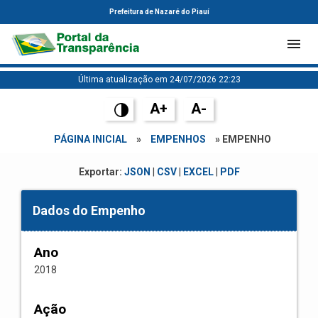
Prefeitura de Nazaré do Piauí
Última atualização em 24/07/2026 22:23
A+
A-
PÁGINA INICIAL
»
EMPENHOS
» EMPENHO
Exportar:
JSON
|
CSV
|
EXCEL
|
PDF
Dados do Empenho
Ano
2018
Ação