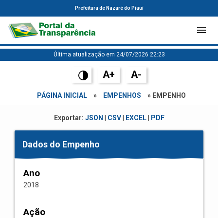
Prefeitura de Nazaré do Piauí
Última atualização em 24/07/2026 22:23
A+
A-
PÁGINA INICIAL
»
EMPENHOS
» EMPENHO
Exportar:
JSON
|
CSV
|
EXCEL
|
PDF
Dados do Empenho
Ano
2018
Ação