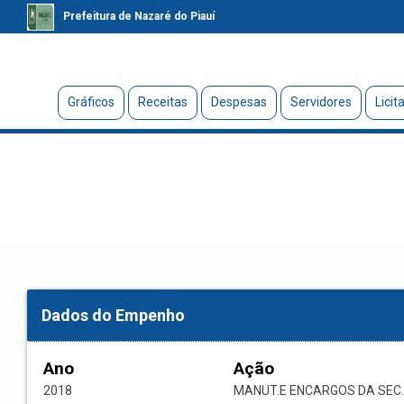
Prefeitura de Nazaré do Piauí
Gráficos
Receitas
Despesas
Servidores
Licit
Dados do Empenho
Ano
Ação
2018
MANUT.E ENCARGOS DA SEC