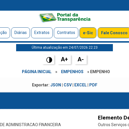
ação
Diárias
Extratos
Contratos
e-Sic
Fale Conosco
Última atualização em 24/07/2026 22:23
A+
A-
PÁGINA INICIAL
»
EMPENHOS
» EMPENHO
Exportar:
JSON
|
CSV
|
EXCEL
|
PDF
Elemento D
.DE ADMINISTRACAO FINANCEIRA
Outros Serviços d