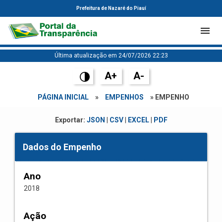
Prefeitura de Nazaré do Piauí
Última atualização em 24/07/2026 22:23
A+
A-
PÁGINA INICIAL
»
EMPENHOS
» EMPENHO
Exportar:
JSON
|
CSV
|
EXCEL
|
PDF
Dados do Empenho
Ano
2018
Ação