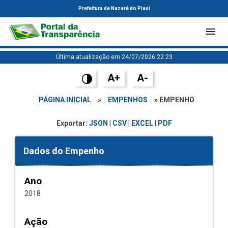
Prefeitura de Nazaré do Piauí
Última atualização em 24/07/2026 22:23
A+
A-
PÁGINA INICIAL
»
EMPENHOS
» EMPENHO
Exportar:
JSON
|
CSV
|
EXCEL
|
PDF
Dados do Empenho
Ano
2018
Ação