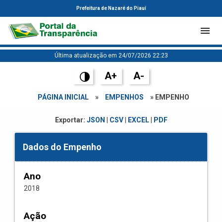
Prefeitura de Nazaré do Piauí
Última atualização em 24/07/2026 22:23
A+
A-
PÁGINA INICIAL
»
EMPENHOS
» EMPENHO
Exportar:
JSON
|
CSV
|
EXCEL
|
PDF
Dados do Empenho
Ano
2018
Ação