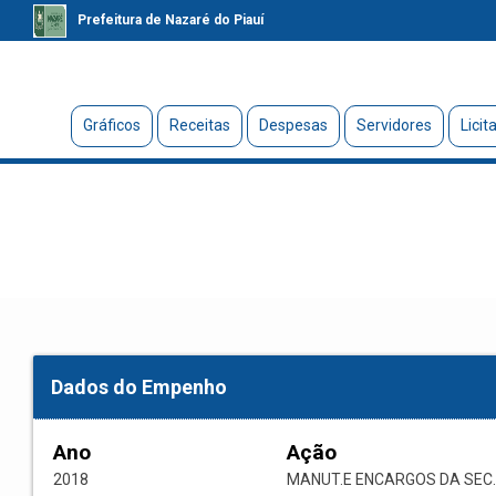
Prefeitura de Nazaré do Piauí
Gráficos
Receitas
Despesas
Servidores
Licit
Dados do Empenho
Ano
Ação
2018
MANUT.E ENCARGOS DA SEC