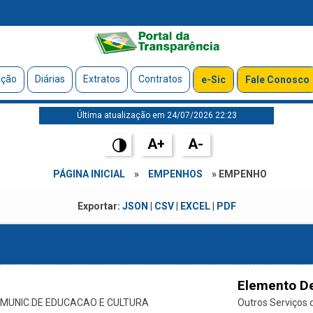
ação
Diárias
Extratos
Contratos
e-Sic
Fale Conosco
Última atualização em 24/07/2026 22:23
A+
A-
PÁGINA INICIAL
»
EMPENHOS
» EMPENHO
Exportar:
JSON
|
CSV
|
EXCEL
|
PDF
Elemento D
.MUNIC.DE EDUCACAO E CULTURA
Outros Serviços d