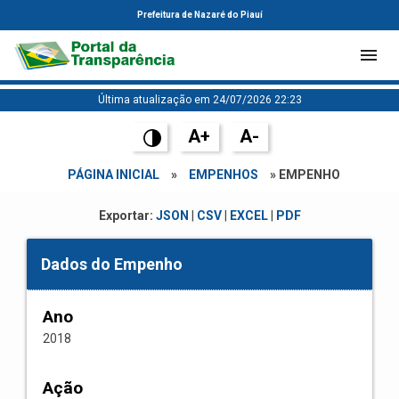
Prefeitura de Nazaré do Piauí
Última atualização em 24/07/2026 22:23
A+
A-
PÁGINA INICIAL
»
EMPENHOS
» EMPENHO
Exportar:
JSON
|
CSV
|
EXCEL
|
PDF
Dados do Empenho
Ano
2018
Ação