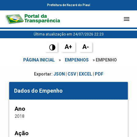
Prefeitura de Nazaré do Piauí
Última atualização em 24/07/2026 22:23
A+
A-
PÁGINA INICIAL
»
EMPENHOS
» EMPENHO
Exportar:
JSON
|
CSV
|
EXCEL
|
PDF
Dados do Empenho
Ano
2018
Ação