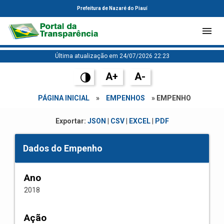
Prefeitura de Nazaré do Piauí
Última atualização em 24/07/2026 22:23
A+
A-
PÁGINA INICIAL
»
EMPENHOS
» EMPENHO
Exportar:
JSON
|
CSV
|
EXCEL
|
PDF
Dados do Empenho
Ano
2018
Ação