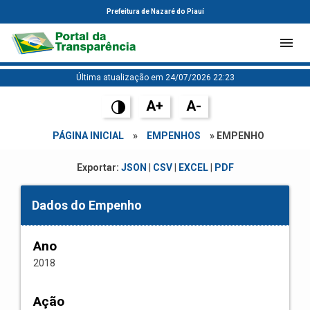
Prefeitura de Nazaré do Piauí
Última atualização em 24/07/2026 22:23
A+
A-
PÁGINA INICIAL
»
EMPENHOS
» EMPENHO
Exportar:
JSON
|
CSV
|
EXCEL
|
PDF
Dados do Empenho
Ano
2018
Ação