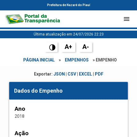
Prefeitura de Nazaré do Piauí
Última atualização em 24/07/2026 22:23
A+
A-
PÁGINA INICIAL
»
EMPENHOS
» EMPENHO
Exportar:
JSON
|
CSV
|
EXCEL
|
PDF
Dados do Empenho
Ano
2018
Ação