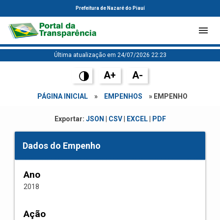
Prefeitura de Nazaré do Piauí
Última atualização em 24/07/2026 22:23
A+
A-
PÁGINA INICIAL
»
EMPENHOS
» EMPENHO
Exportar:
JSON
|
CSV
|
EXCEL
|
PDF
Dados do Empenho
Ano
2018
Ação