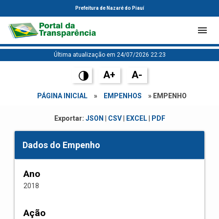
Prefeitura de Nazaré do Piauí
Última atualização em 24/07/2026 22:23
A+
A-
PÁGINA INICIAL
»
EMPENHOS
» EMPENHO
Exportar:
JSON
|
CSV
|
EXCEL
|
PDF
Dados do Empenho
Ano
2018
Ação