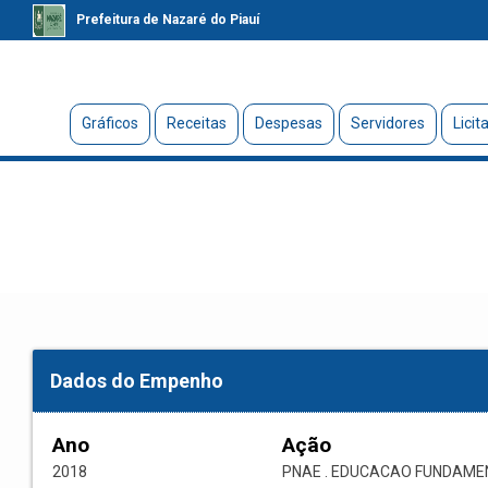
Prefeitura de Nazaré do Piauí
Gráficos
Receitas
Despesas
Servidores
Licit
Dados do Empenho
Ano
Ação
2018
PNAE . EDUCACAO FUNDAME