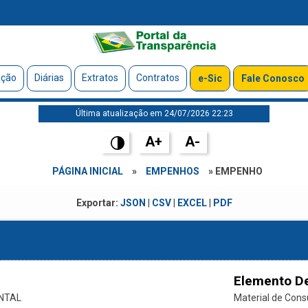
ação
Diárias
Extratos
Contratos
e-Sic
Fale Conosco
Última atualização em 24/07/2026 22:23
A+
A-
PÁGINA INICIAL
»
EMPENHOS
» EMPENHO
Exportar:
JSON
|
CSV
|
EXCEL
|
PDF
Elemento D
NTAL
Material de Con