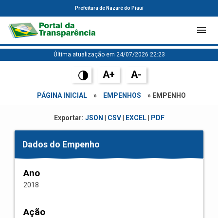
Prefeitura de Nazaré do Piauí
Última atualização em 24/07/2026 22:23
A+
A-
PÁGINA INICIAL
»
EMPENHOS
» EMPENHO
Exportar:
JSON
|
CSV
|
EXCEL
|
PDF
Dados do Empenho
Ano
2018
Ação