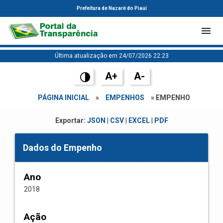
Prefeitura de Nazaré do Piauí
Última atualização em 24/07/2026 22:23
A+
A-
PÁGINA INICIAL
»
EMPENHOS
» EMPENHO
Exportar:
JSON
|
CSV
|
EXCEL
|
PDF
Dados do Empenho
Ano
2018
Ação