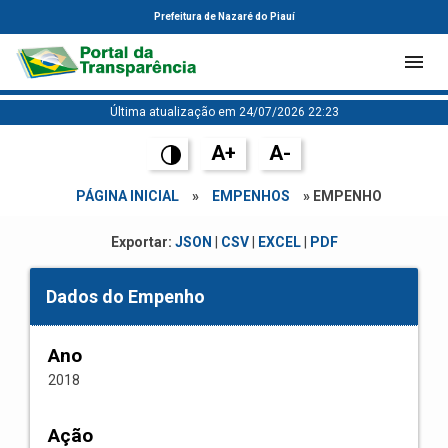
Prefeitura de Nazaré do Piauí
Última atualização em 24/07/2026 22:23
A+
A-
PÁGINA INICIAL
»
EMPENHOS
» EMPENHO
Exportar:
JSON
|
CSV
|
EXCEL
|
PDF
Dados do Empenho
Ano
2018
Ação