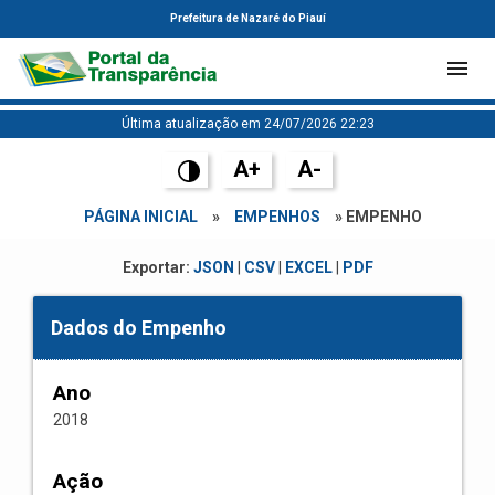
Prefeitura de Nazaré do Piauí
Última atualização em 24/07/2026 22:23
A+
A-
PÁGINA INICIAL
»
EMPENHOS
» EMPENHO
Exportar:
JSON
|
CSV
|
EXCEL
|
PDF
Dados do Empenho
Ano
2018
Ação