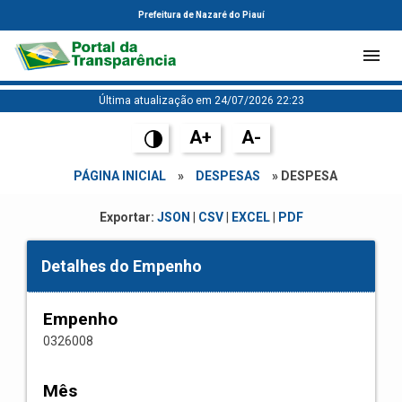
Prefeitura de Nazaré do Piauí
Última atualização em 24/07/2026 22:23
A+
A-
PÁGINA INICIAL
»
DESPESAS
» DESPESA
Exportar:
JSON
|
CSV
|
EXCEL
|
PDF
Detalhes do Empenho
Empenho
0326008
Mês