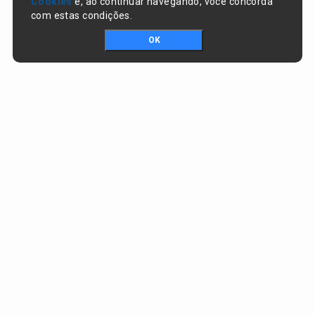
Cookies
e, ao continuar navegando, você concorda
com estas condições.
OK
Portal da transparência © Copyright. Todos os direitos reservados
Prefeitura de Nazaré do Piauí / PI
CNPJ:
06.554.141/0001-32
Praça Dr. Sebastião Martins, nº 478, Centro
CEP:
64825-000 - Nazaré do Piauí/PI