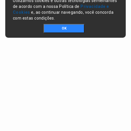
Utilizamos cookies e outras tecnologias semelhantes
de acordo com a nossa Política de
Privacidade e
Cookies
e, ao continuar navegando, você concorda
com estas condições.
OK
Portal da transparência © Copyright. Todos os direitos reservados
Prefeitura de Nazaré do Piauí / PI