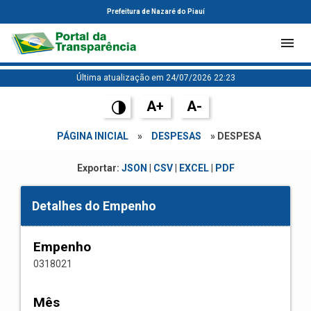
Prefeitura de Nazaré do Piauí
Última atualização em 24/07/2026 22:23
A+
A-
PÁGINA INICIAL
»
DESPESAS
» DESPESA
Exportar:
JSON
|
CSV
|
EXCEL
|
PDF
Detalhes do Empenho
Empenho
0318021
Mês