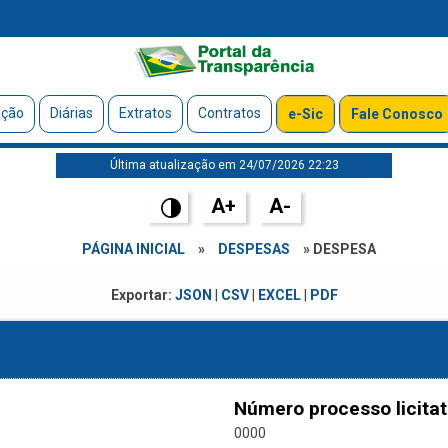
ação
Diárias
Extratos
Contratos
e-Sic
Fale Conosco
Última atualização em 24/07/2026 22:23
A+
A-
PÁGINA INICIAL
»
DESPESAS
» DESPESA
Exportar:
JSON
|
CSV
|
EXCEL
|
PDF
Número processo licitat
0000