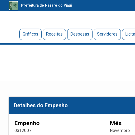
Prefeitura de Nazaré do Piauí
Gráficos
Receitas
Despesas
Servidores
Licit
Detalhes do Empenho
Empenho
Mês
0312007
Novembro