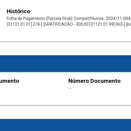
Histórico
Folha de Pagamento (Parcela Final): CompetУЊncia.: 2024/11-004,
[31121.01.01] 274-[ ]GRATIFICACAO - 300,00 [31121.01.99] 062-[ ]In
cumento
Número Documento
--