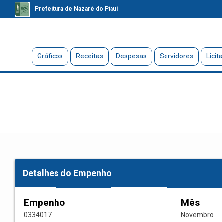
Prefeitura de Nazaré do Piauí
Gráficos
Receitas
Despesas
Servidores
Licit
Detalhes do Empenho
Empenho
Mês
0334017
Novembro