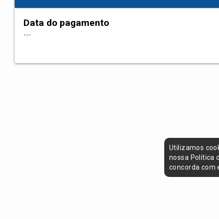
Data do pagamento
---
Utilizamos coo
nossa Política
concorda com e