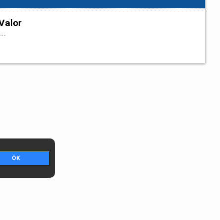
Valor
---
OK