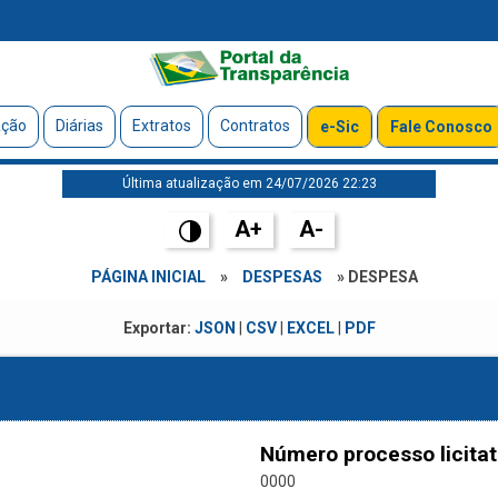
ação
Diárias
Extratos
Contratos
e-Sic
Fale Conosco
Última atualização em 24/07/2026 22:23
A+
A-
PÁGINA INICIAL
»
DESPESAS
» DESPESA
Exportar:
JSON
|
CSV
|
EXCEL
|
PDF
Número processo licitat
0000