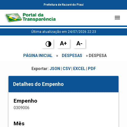
Prefeitura de Nazaré do Piauí
Última atualização em 24/07/2026 22:23
A+
A-
PÁGINA INICIAL
»
DESPESAS
» DESPESA
Exportar:
JSON
|
CSV
|
EXCEL
|
PDF
Detalhes do Empenho
Empenho
0309006
Mês