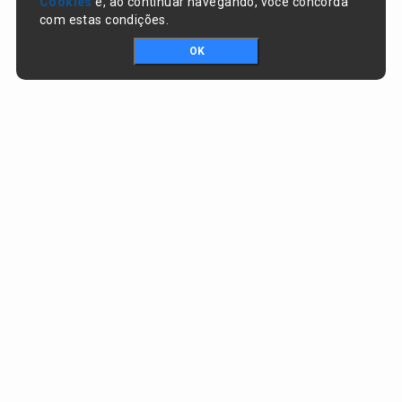
Cookies
e, ao continuar navegando, você concorda
com estas condições.
OK
Portal da transparência © Copyright. Todos os direitos reservados
Prefeitura de Nazaré do Piauí / PI
CNPJ:
06.554.141/0001-32
Praça Dr. Sebastião Martins, nº 478, Centro
CEP:
64825-000 - Nazaré do Piauí/PI