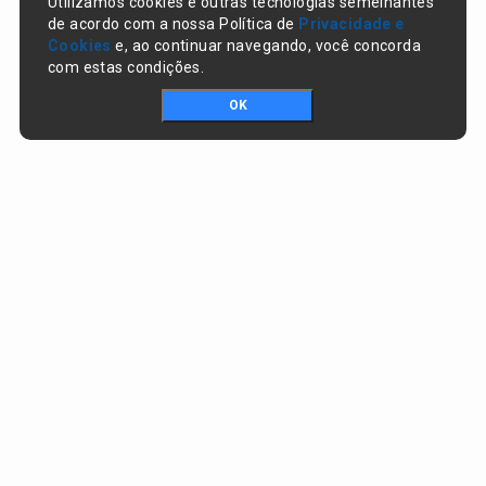
Utilizamos cookies e outras tecnologias semelhantes
de acordo com a nossa Política de
Privacidade e
Cookies
e, ao continuar navegando, você concorda
com estas condições.
OK
Portal da transparência © Copyright. Todos os direitos reservados
Prefeitura de Nazaré do Piauí / PI