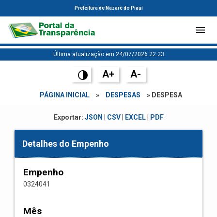
Prefeitura de Nazaré do Piauí
Última atualização em 24/07/2026 22:23
A+
A-
PÁGINA INICIAL
»
DESPESAS
» DESPESA
Exportar:
JSON
|
CSV
|
EXCEL
|
PDF
Detalhes do Empenho
Empenho
0324041
Mês