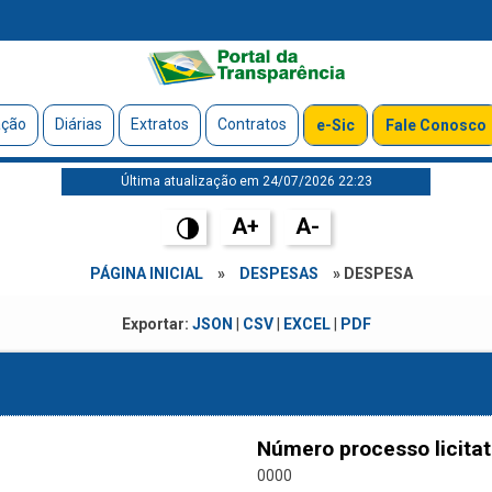
ação
Diárias
Extratos
Contratos
e-Sic
Fale Conosco
Última atualização em 24/07/2026 22:23
A+
A-
PÁGINA INICIAL
»
DESPESAS
» DESPESA
Exportar:
JSON
|
CSV
|
EXCEL
|
PDF
Número processo licitat
0000