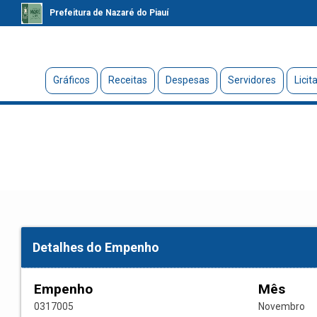
Prefeitura de Nazaré do Piauí
Gráficos
Receitas
Despesas
Servidores
Licit
Detalhes do Empenho
Empenho
Mês
0317005
Novembro