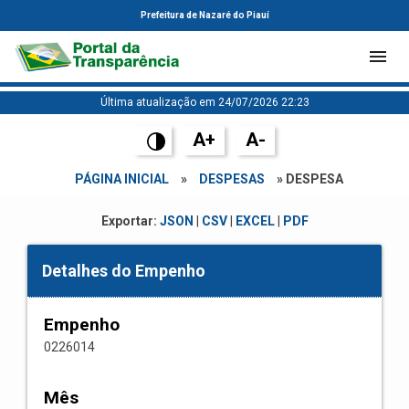
Prefeitura de Nazaré do Piauí
Última atualização em 24/07/2026 22:23
A+
A-
PÁGINA INICIAL
»
DESPESAS
» DESPESA
Exportar:
JSON
|
CSV
|
EXCEL
|
PDF
Detalhes do Empenho
Empenho
0226014
Mês