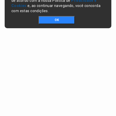
de acordo com a nossa Política de
Privacidade e
Cookies
e, ao continuar navegando, você concorda
com estas condições.
OK
Portal da transparência © Copyright. Todos os direitos reservados
Prefeitura de Nazaré do Piauí / PI
CNPJ:
06.554.141/0001-32