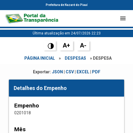
Prefeitura de Nazaré do Piauí
Última atualização em 24/07/2026 22:23
A+
A-
PÁGINA INICIAL
»
DESPESAS
» DESPESA
Exportar:
JSON
|
CSV
|
EXCEL
|
PDF
Detalhes do Empenho
Empenho
0201018
Mês