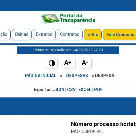
ação
Diárias
Extratos
Contratos
e-Sic
Fale Conosco
Última atualização em 24/07/2026 22:23
A+
A-
PÁGINA INICIAL
»
DESPESAS
» DESPESA
Exportar:
JSON
|
CSV
|
EXCEL
|
PDF
Número processo licitat
NÃO DISPONÍVEL