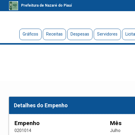
Prefeitura de Nazaré do Piauí
Gráficos
Receitas
Despesas
Servidores
Licit
Detalhes do Empenho
Empenho
Mês
0201014
Julho