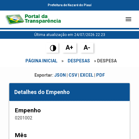
Prefeitura de Nazaré do Piauí
Última atualização em 24/07/2026 22:23
A+
A-
PÁGINA INICIAL
»
DESPESAS
» DESPESA
Exportar:
JSON
|
CSV
|
EXCEL
|
PDF
Detalhes do Empenho
Empenho
0201002
Mês