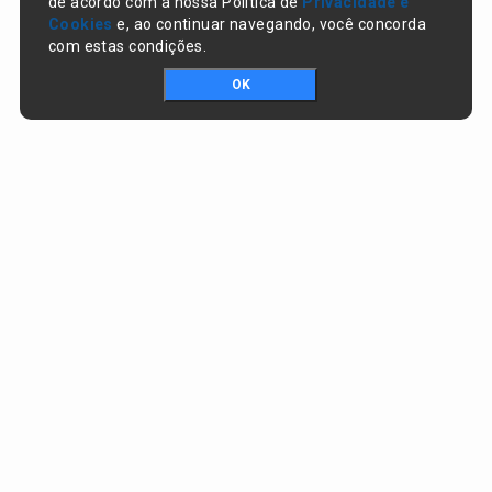
de acordo com a nossa Política de
Privacidade e
Cookies
e, ao continuar navegando, você concorda
com estas condições.
OK
Portal da transparência © Copyright. Todos os direitos reservados
Prefeitura de Nazaré do Piauí / PI
CNPJ:
06.554.141/0001-32