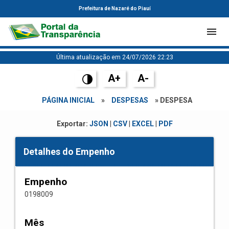
Prefeitura de Nazaré do Piauí
Última atualização em 24/07/2026 22:23
A+
A-
PÁGINA INICIAL
»
DESPESAS
» DESPESA
Exportar:
JSON
|
CSV
|
EXCEL
|
PDF
Detalhes do Empenho
Empenho
0198009
Mês