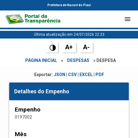
Prefeitura de Nazaré do Piauí
Última atualização em 24/07/2026 22:23
A+
A-
PÁGINA INICIAL
»
DESPESAS
» DESPESA
Exportar:
JSON
|
CSV
|
EXCEL
|
PDF
Detalhes do Empenho
Empenho
0197002
Mês