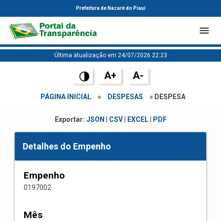
Prefeitura de Nazaré do Piauí
Última atualização em 24/07/2026 22:23
A+
A-
PÁGINA INICIAL
»
DESPESAS
» DESPESA
Exportar:
JSON
|
CSV
|
EXCEL
|
PDF
Detalhes do Empenho
Empenho
0197002
Mês