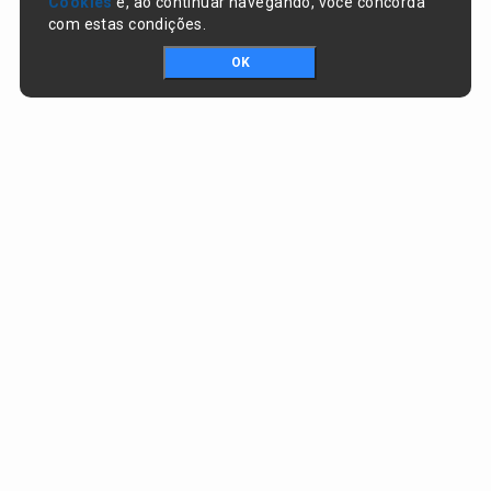
Cookies
e, ao continuar navegando, você concorda
com estas condições.
OK
Portal da transparência © Copyright. Todos os direitos reservados
Prefeitura de Nazaré do Piauí / PI
CNPJ:
06.554.141/0001-32
Praça Dr. Sebastião Martins, nº 478, Centro
CEP:
64825-000 - Nazaré do Piauí/PI