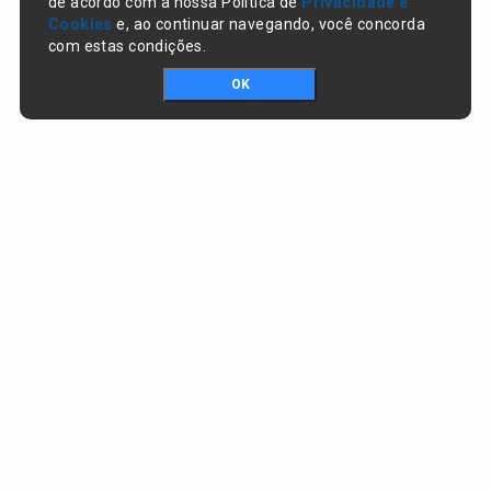
de acordo com a nossa Política de
Privacidade e
Cookies
e, ao continuar navegando, você concorda
com estas condições.
OK
Portal da transparência © Copyright. Todos os direitos reservados
Prefeitura de Nazaré do Piauí / PI
CNPJ:
06.554.141/0001-32