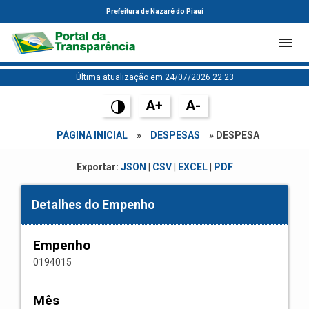
Prefeitura de Nazaré do Piauí
Última atualização em 24/07/2026 22:23
A+
A-
PÁGINA INICIAL
»
DESPESAS
» DESPESA
Exportar:
JSON
|
CSV
|
EXCEL
|
PDF
Detalhes do Empenho
Empenho
0194015
Mês