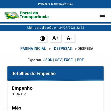
Prefeitura de Nazaré do Piauí
Última atualização em 24/07/2026 22:23
A+
A-
PÁGINA INICIAL
»
DESPESAS
» DESPESA
Exportar:
JSON
|
CSV
|
EXCEL
|
PDF
Detalhes do Empenho
Empenho
0194012
Mês