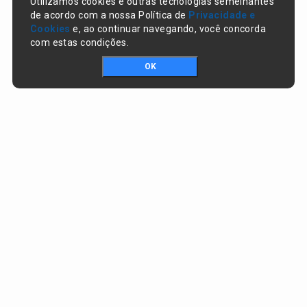
Utilizamos cookies e outras tecnologias semelhantes
de acordo com a nossa Política de
Privacidade e
Cookies
e, ao continuar navegando, você concorda
com estas condições.
OK
Portal da transparência © Copyright. Todos os direitos reservados
Prefeitura de Nazaré do Piauí / PI