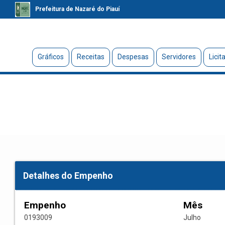
Prefeitura de Nazaré do Piauí
Gráficos
Receitas
Despesas
Servidores
Licit
Detalhes do Empenho
Empenho
Mês
0193009
Julho