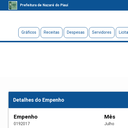
Prefeitura de Nazaré do Piauí
Gráficos
Receitas
Despesas
Servidores
Licit
Detalhes do Empenho
Empenho
Mês
0192017
Julho