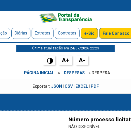
ação
Diárias
Extratos
Contratos
e-Sic
Fale Conosco
Última atualização em 24/07/2026 22:23
A+
A-
PÁGINA INICIAL
»
DESPESAS
» DESPESA
Exportar:
JSON
|
CSV
|
EXCEL
|
PDF
Número processo licitat
NÃO DISPONÍVEL