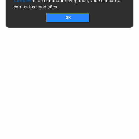
Cookies
e, ao continuar navegando, você concorda
com estas condições.
OK
Portal da transparência © Copyright. Todos os direitos reservados
Prefeitura de Nazaré do Piauí / PI
CNPJ:
06.554.141/0001-32
Praça Dr. Sebastião Martins, nº 478, Centro
CEP:
64825-000 - Nazaré do Piauí/PI