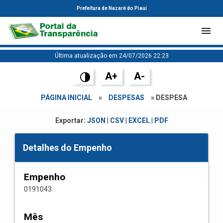
Prefeitura de Nazaré do Piauí
Última atualização em 24/07/2026 22:23
A+
A-
PÁGINA INICIAL
»
DESPESAS
» DESPESA
Exportar:
JSON
|
CSV
|
EXCEL
|
PDF
Detalhes do Empenho
Empenho
0191043
Mês