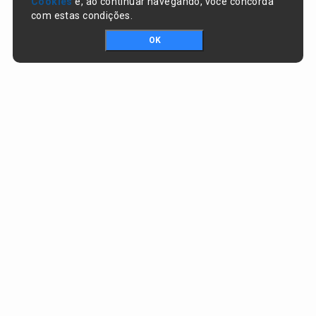
Cookies
e, ao continuar navegando, você concorda
com estas condições.
OK
Portal da transparência © Copyright. Todos os direitos reservados
Prefeitura de Nazaré do Piauí / PI
CNPJ:
06.554.141/0001-32
Praça Dr. Sebastião Martins, nº 478, Centro
CEP:
64825-000 - Nazaré do Piauí/PI