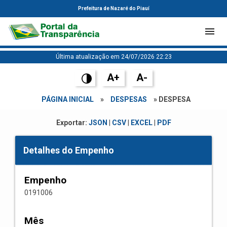
Prefeitura de Nazaré do Piauí
Última atualização em 24/07/2026 22:23
A+
A-
PÁGINA INICIAL
»
DESPESAS
» DESPESA
Exportar:
JSON
|
CSV
|
EXCEL
|
PDF
Detalhes do Empenho
Empenho
0191006
Mês