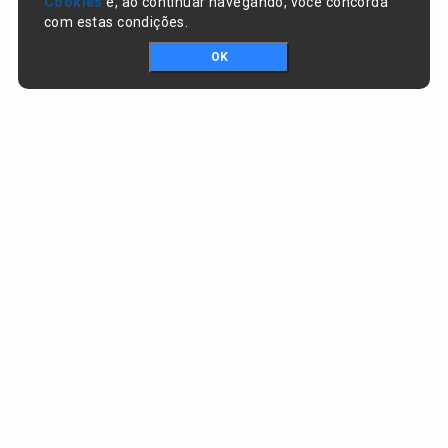
Cookies
e, ao continuar navegando, você concorda
com estas condições.
OK
Portal da transparência © Copyright. Todos os direitos reservados
Prefeitura de Nazaré do Piauí / PI
CNPJ:
06.554.141/0001-32
Praça Dr. Sebastião Martins, nº 478, Centro
CEP:
64825-000 - Nazaré do Piauí/PI