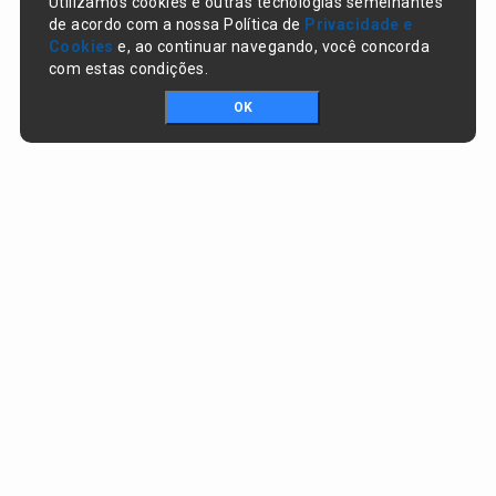
Utilizamos cookies e outras tecnologias semelhantes
de acordo com a nossa Política de
Privacidade e
Cookies
e, ao continuar navegando, você concorda
com estas condições.
OK
Portal da transparência © Copyright. Todos os direitos reservados
Prefeitura de Nazaré do Piauí / PI