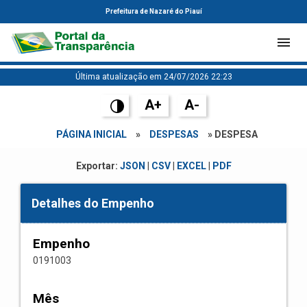
Prefeitura de Nazaré do Piauí
Última atualização em 24/07/2026 22:23
A+
A-
PÁGINA INICIAL
»
DESPESAS
» DESPESA
Exportar:
JSON
|
CSV
|
EXCEL
|
PDF
Detalhes do Empenho
Empenho
0191003
Mês