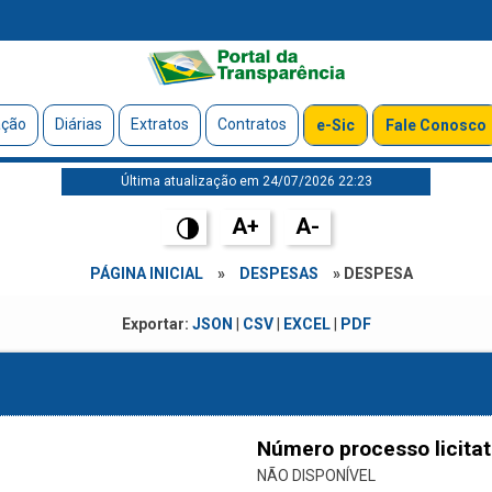
ação
Diárias
Extratos
Contratos
e-Sic
Fale Conosco
Última atualização em 24/07/2026 22:23
A+
A-
PÁGINA INICIAL
»
DESPESAS
» DESPESA
Exportar:
JSON
|
CSV
|
EXCEL
|
PDF
Número processo licitat
NÃO DISPONÍVEL