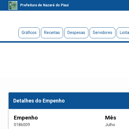
Prefeitura de Nazaré do Piauí
Gráficos
Receitas
Despesas
Servidores
Licit
Detalhes do Empenho
Empenho
Mês
0186009
Julho