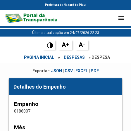
Prefeitura de Nazaré do Piauí
Última atualização em 24/07/2026 22:23
A+
A-
PÁGINA INICIAL
»
DESPESAS
» DESPESA
Exportar:
JSON
|
CSV
|
EXCEL
|
PDF
Detalhes do Empenho
Empenho
0186007
Mês