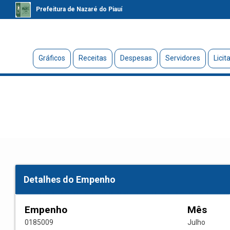
Prefeitura de Nazaré do Piauí
Gráficos
Receitas
Despesas
Servidores
Licit
Detalhes do Empenho
Empenho
Mês
0185009
Julho