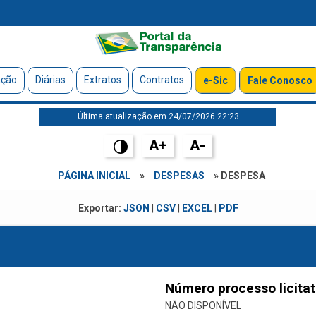
ação
Diárias
Extratos
Contratos
e-Sic
Fale Conosco
Última atualização em 24/07/2026 22:23
A+
A-
PÁGINA INICIAL
»
DESPESAS
» DESPESA
Exportar:
JSON
|
CSV
|
EXCEL
|
PDF
Número processo licitat
NÃO DISPONÍVEL