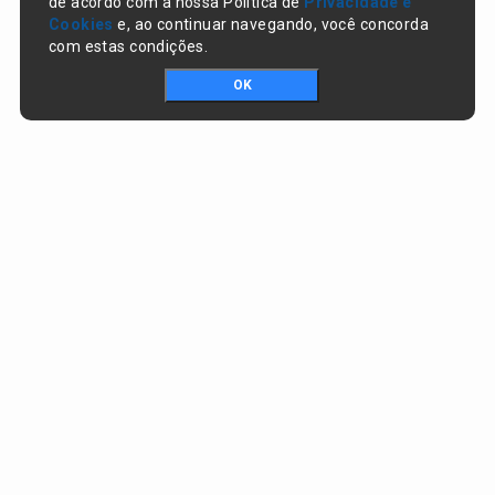
de acordo com a nossa Política de
Privacidade e
Cookies
e, ao continuar navegando, você concorda
com estas condições.
OK
Portal da transparência © Copyright. Todos os direitos reservados
Prefeitura de Nazaré do Piauí / PI
CNPJ:
06.554.141/0001-32