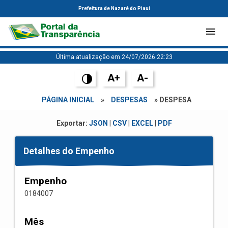
Prefeitura de Nazaré do Piauí
Última atualização em 24/07/2026 22:23
A+
A-
PÁGINA INICIAL
»
DESPESAS
» DESPESA
Exportar:
JSON
|
CSV
|
EXCEL
|
PDF
Detalhes do Empenho
Empenho
0184007
Mês