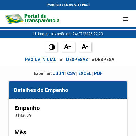
Prefeitura de Nazaré do Piauí
Última atualização em 24/07/2026 22:23
A+
A-
PÁGINA INICIAL
»
DESPESAS
» DESPESA
Exportar:
JSON
|
CSV
|
EXCEL
|
PDF
Detalhes do Empenho
Empenho
0183029
Mês