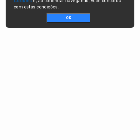
Cookies
e, ao continuar navegando, você concorda
com estas condições.
OK
Portal da transparência © Copyright. Todos os direitos reservados
Prefeitura de Nazaré do Piauí / PI
CNPJ:
06.554.141/0001-32
Praça Dr. Sebastião Martins, nº 478, Centro
CEP:
64825-000 - Nazaré do Piauí/PI