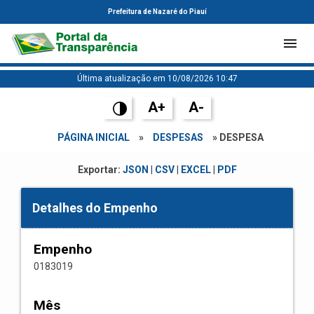
Prefeitura de Nazaré do Piauí
Última atualização em 10/08/2026 10:47
A+
A-
PÁGINA INICIAL
»
DESPESAS
» DESPESA
Exportar:
JSON
|
CSV
|
EXCEL
|
PDF
Detalhes do Empenho
Empenho
0183019
Mês