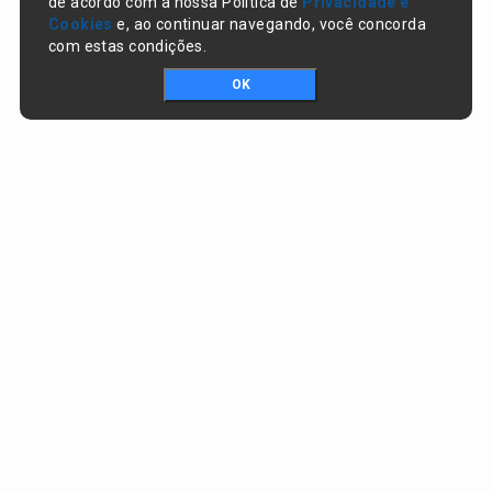
de acordo com a nossa Política de
Privacidade e
Cookies
e, ao continuar navegando, você concorda
com estas condições.
OK
Portal da transparência © Copyright. Todos os direitos reservados
Prefeitura de Nazaré do Piauí / PI
CNPJ:
06.554.141/0001-32