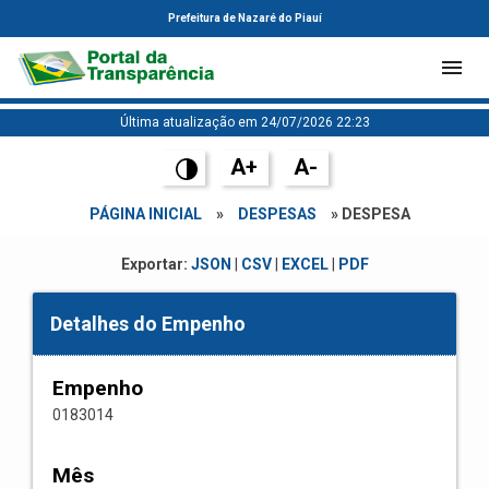
Prefeitura de Nazaré do Piauí
Última atualização em 24/07/2026 22:23
A+
A-
PÁGINA INICIAL
»
DESPESAS
» DESPESA
Exportar:
JSON
|
CSV
|
EXCEL
|
PDF
Detalhes do Empenho
Empenho
0183014
Mês