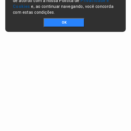
de acordo com a nossa Política de
Privacidade e
Cookies
e, ao continuar navegando, você concorda
com estas condições.
OK
Portal da transparência © Copyright. Todos os direitos reservados
Prefeitura de Nazaré do Piauí / PI
CNPJ:
06.554.141/0001-32