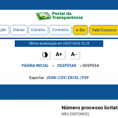
ação
Diárias
Extratos
Contratos
e-Sic
Fale Conosco
Última atualização em 24/07/2026 22:23
A+
A-
PÁGINA INICIAL
»
DESPESAS
» DESPESA
Exportar:
JSON
|
CSV
|
EXCEL
|
PDF
Número processo licitat
NÃO DISPONÍVEL