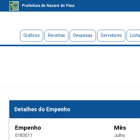
Prefeitura de Nazaré do Piauí
Gráficos
Receitas
Despesas
Servidores
Licit
Detalhes do Empenho
Empenho
Mês
0183011
Julho