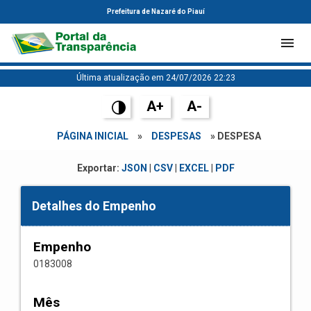
Prefeitura de Nazaré do Piauí
Última atualização em 24/07/2026 22:23
A+
A-
PÁGINA INICIAL
»
DESPESAS
» DESPESA
Exportar:
JSON
|
CSV
|
EXCEL
|
PDF
Detalhes do Empenho
Empenho
0183008
Mês